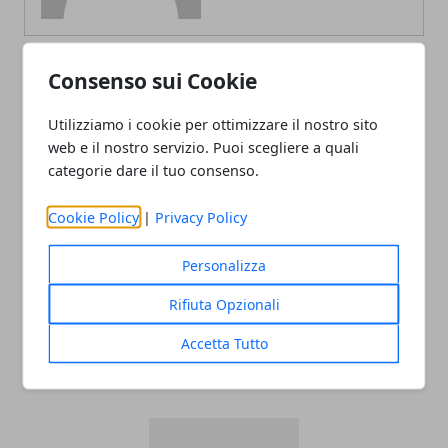
Consenso sui Cookie
ARTICOLI CORRELATI
Utilizziamo i cookie per ottimizzare il nostro sito
web e il nostro servizio. Puoi scegliere a quali
categorie dare il tuo consenso.
Cookie Policy
|
Privacy Policy
Personalizza
Rifiuta Opzionali
Local SEO: cos’è e quali sono i vantaggi
Accetta Tutto
di questa strategia?
14/03/2022