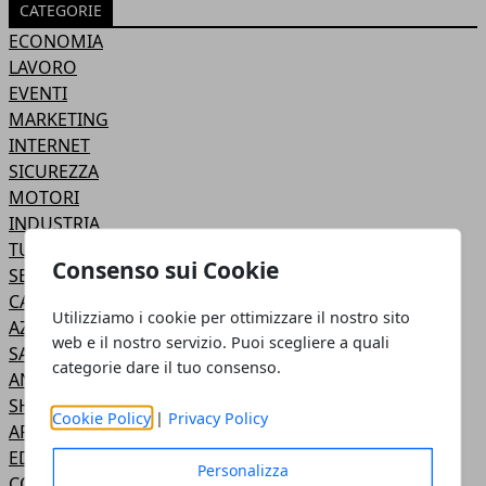
CATEGORIE
ECONOMIA
LAVORO
EVENTI
MARKETING
INTERNET
SICUREZZA
MOTORI
INDUSTRIA
TURISMO
Consenso sui Cookie
SERVIZI
CASA & GIARDINO
Utilizziamo i cookie per ottimizzare il nostro sito
AZIENDE
web e il nostro servizio. Puoi scegliere a quali
SALUTE
categorie dare il tuo consenso.
ANIMALI
SHOPPING
Cookie Policy
|
Privacy Policy
ARTE
EDILIZIA
Personalizza
COMMERCIO