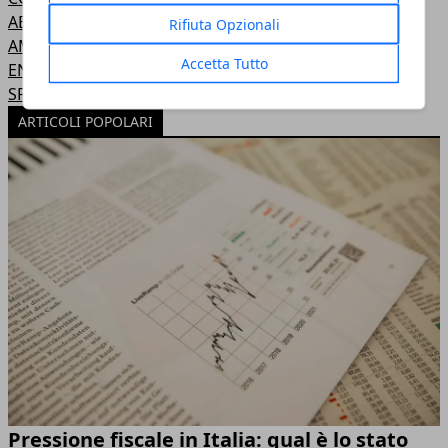
ABBIGLIAMENTO
Rifiuta Opzionali
AMBIENTE
Accetta Tutto
ENERGIA
SPORT
ARTICOLI POPOLARI
Pressione fiscale in Italia: qual è lo stato