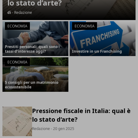
lo stato d’arte?
di
- Redazione
ECONOMIA
ECONOMIA
Prestiti personali: quali sono i
tassi d’interesse oggi?
Investire in un Franchising
ECONOMIA
5 consigli per un matrimonio
ecosostenibile
Pressione fiscale in Italia: qual è
lo stato d’arte?
Redazione
- 20 gen 2025