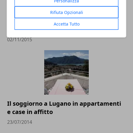
Personalizza
Rifiuta Opzionali
Visitare Torino: turismo, dormire e
Accetta Tutto
molto altro.
02/11/2015
Il soggiorno a Lugano in appartamenti
e case in affitto
23/07/2014