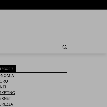
Cerca
TEGORIE
ONOMIA
VORO
NTI
RKETING
ERNET
UREZZA