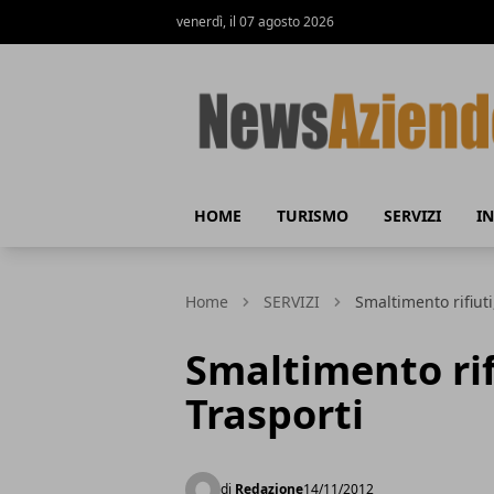
venerdì, il 07 agosto 2026
News Aziende
HOME
TURISMO
SERVIZI
I
Home
SERVIZI
Smaltimento rifiuti
Smaltimento rif
Trasporti
di
Redazione
14/11/2012