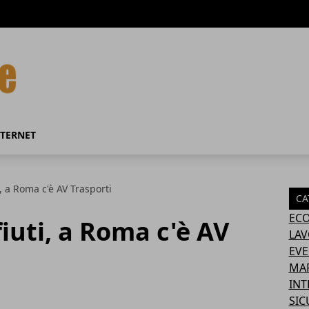
NTERNET
, a Roma c'è AV Trasporti
CA
EC
iuti, a Roma c'è AV
LA
EVE
MA
INT
SIC