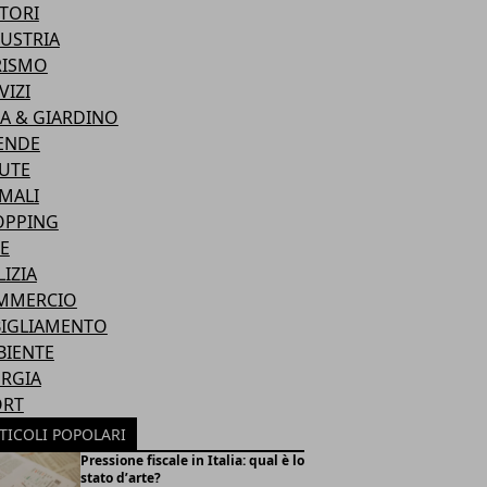
TORI
USTRIA
RISMO
VIZI
A & GIARDINO
ENDE
UTE
MALI
OPPING
E
LIZIA
MMERCIO
BIGLIAMENTO
BIENTE
RGIA
ORT
TICOLI POPOLARI
Pressione fiscale in Italia: qual è lo
stato d’arte?