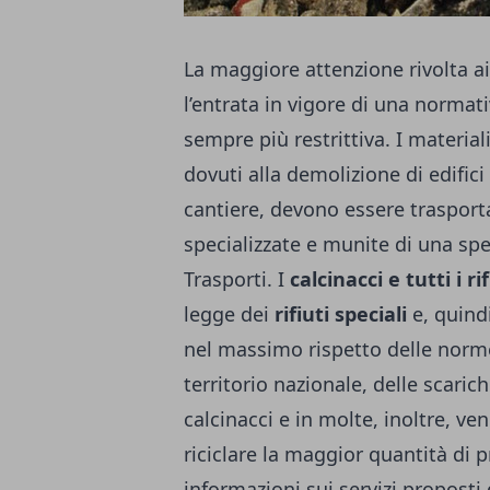
La maggiore attenzione rivolta 
l’entrata in vigore di una normat
sempre più restrittiva. I materiali 
dovuti alla demolizione di edifici
cantiere, devono essere trasporta
specializzate e munite di una spe
Trasporti.
I
calcinacci e tutti i r
legge dei
rifiuti speciali
e, quindi
nel massimo rispetto delle norme
territorio nazionale, delle scari
calcinacci e in molte, inoltre, v
riciclare la maggior quantità di 
informazioni sui servizi proposti