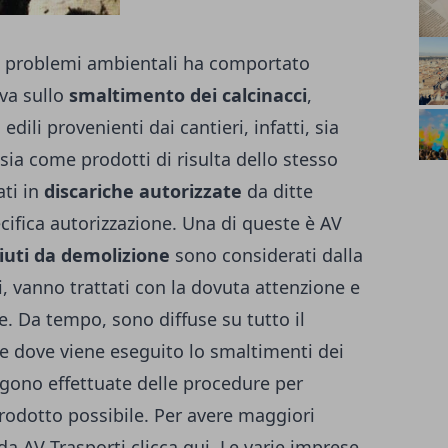
ai problemi ambientali ha comportato
iva sullo
smaltimento dei calcinacci
,
edili provenienti dai cantieri, infatti, sia
 sia come prodotti di risulta dello stesso
ti in
discariche autorizzate
da ditte
cifica autorizzazione. Una di queste è AV
ifiuti da demolizione
sono considerati dalla
, vanno trattati con la dovuta attenzione e
. Da tempo, sono diffuse su tutto il
che dove viene eseguito lo smaltimenti dei
engono effettuate delle procedure per
prodotto possibile. Per avere maggiori
 da AV Trasporti
clicca qui
. Le varie imprese