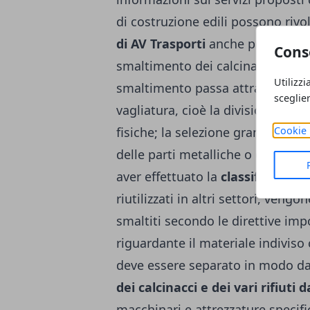
di costruzione edili possono rivo
di AV Trasporti
anche per valutar
Cons
smaltimento dei calcinacci, e ric
Utilizzi
smaltimento passa attraverso una
sceglie
vagliatura, cioè la divisione sec
fisiche; la selezione granulometri
Cookie 
delle parti metalliche o di materi
aver effettuato la
classificazione
riutilizzati in altri settori, veng
smaltiti secondo le direttive imp
riguardante il materiale indiviso
deve essere separato in modo d
dei calcinacci e dei vari rifiuti
macchinari e attrezzature specifi