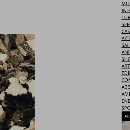
MO
IND
TU
SER
CAS
AZI
SAL
ANI
SH
ART
EDI
CO
AB
AM
ENE
SP
AR