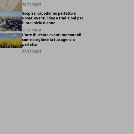
20/01/2025
Scopri il capodanno perfetto a
Roma: eventi, idee e tradizioni per
il tuo inizio d'anno
25/11/2024
L'arte di creare eventi memorabili:
come scegliere la tua agenzia
perfetta
22/11/2024