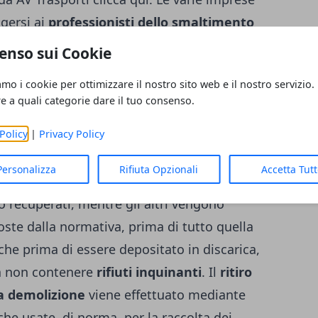
lgersi ai
professionisti dello smaltimento
e in maniera adeguata i costi necessari allo
enso sui Cookie
hiedere un preventivo gratuito. Lo
amo i cookie per ottimizzare il nostro sito web e il nostro servizio.
 serie di interventi: la
macinazione
; la
re a quali categorie dare il tuo consenso.
ondo caratteristiche e proprietà chimiche e
ca e, infine, la separazione e il recupero
Policy
|
Privacy Policy
ali nocivi come l’amianto o l’eternit. Dopo
Personalizza
Rifiuta Opzionali
Accetta Tut
 dei materiali
quelli che possono
ono recuperati, mentre gli altri vengono
oste dalla normativa, prima di tutto quella
 che prima di essere depositato in discarica,
a non contenere
rifiuti inquinanti
. Il
ritiro
 da demolizione
viene effettuato mediante
che usate, di norma, per la raccolta dei