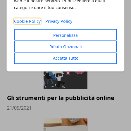
web e il nostro servizio. Puoi scegliere a quali
categorie dare il tuo consenso.
Quali sono le strategie efficaci per
Cookie Policy
|
Privacy Policy
massimizzare la propria visibilità online
23/01/2024
Personalizza
Rifiuta Opzionali
Accetta Tutto
Gli strumenti per la pubblicità online
21/05/2021