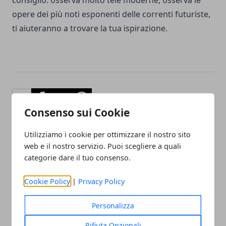
opere dei più noti esponenti delle correnti futuriste,
ti aiuteranno a trovare la tua ispirazione.
Facebook
Twitter
Whatsapp
Consenso sui Cookie
Utilizziamo i cookie per ottimizzare il nostro sito
web e il nostro servizio. Puoi scegliere a quali
Articolo Precedente
Articolo Successivo
categorie dare il tuo consenso.
Labrador: protagonista
Migliorare il sistema di
nella vita delle famiglie
ventilazione di un tetto.
Cookie Policy
|
Privacy Policy
Personalizza
Rifiuta Opzionali